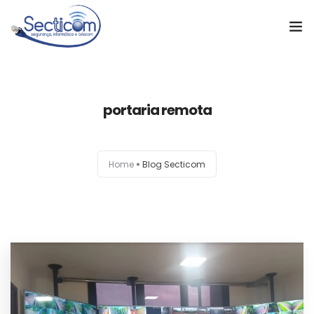
Home
portaria remota
Soluções
Cases de Sucesso
Home
Blog Secticom
Sobre a empresa
Notícias
Orçamento
Contato