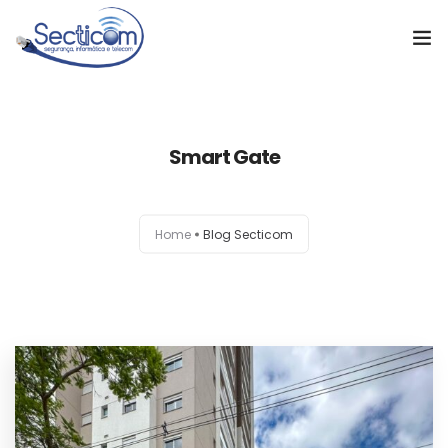
Home
Smart Gate
Soluções
Cases de Sucesso
Home
Blog Secticom
Sobre a empresa
Notícias
Orçamento
Contato