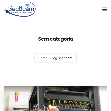
Home
Sem categoria
Soluções
Cases de Sucesso
Home
Blog Secticom
Sobre a empresa
Notícias
Orçamento
Contato