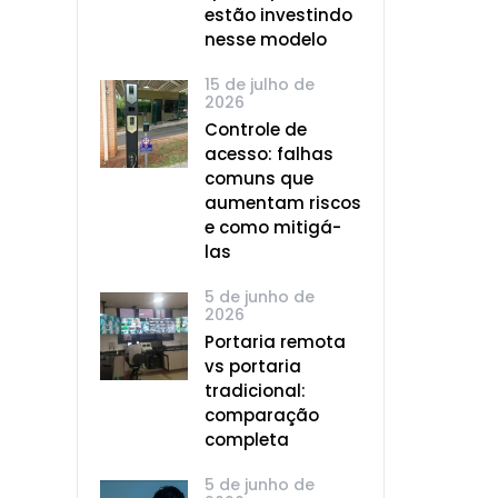
estão investindo
nesse modelo
15 de julho de
2026
Controle de
acesso: falhas
comuns que
aumentam riscos
e como mitigá-
las
5 de junho de
2026
Portaria remota
vs portaria
tradicional:
comparação
completa
5 de junho de