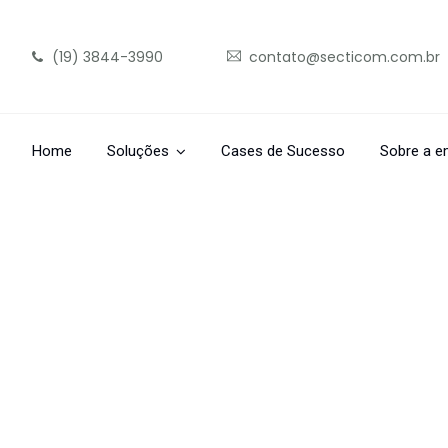
(19) 3844-3990
contato@secticom.com.br
Home
Soluções
Cases de Sucesso
Sobre a e