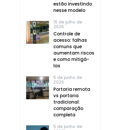
estão investindo
nesse modelo
15 de julho de
2026
Controle de
acesso: falhas
comuns que
aumentam riscos
e como mitigá-
las
5 de junho de
2026
Portaria remota
vs portaria
tradicional:
comparação
completa
5 de junho de