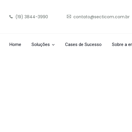
(19) 3844-3990
contato@secticom.com.br
Home
Soluções
Cases de Sucesso
Sobre a e