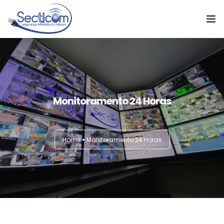
Home
Soluções
Monitoramento 24 Horas
Cases de Sucesso
Sobre a empresa
Home
Monitoramento 24 Horas
Notícias
Orçamento
Contato