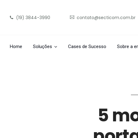
(19) 3844-3990
contato@secticom.com.br
Home
Soluções
Cases de Sucesso
Sobre a e
5 mo
porta