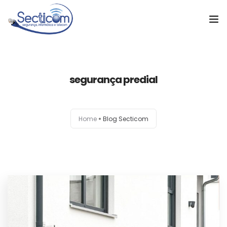
Home
segurança predial
Soluções
Cases de Sucesso
Home
Blog Secticom
Sobre a empresa
Notícias
Orçamento
Contato