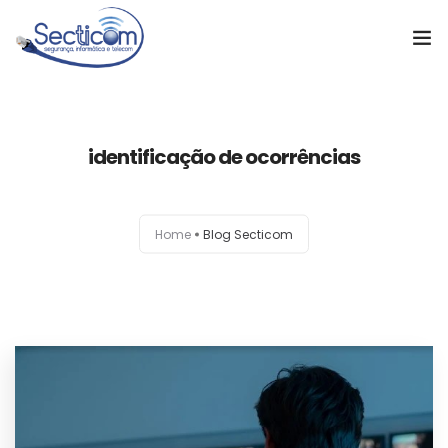
Home
identificação de ocorrências
Soluções
Cases de Sucesso
Home
Blog Secticom
Sobre a empresa
Notícias
Orçamento
Contato